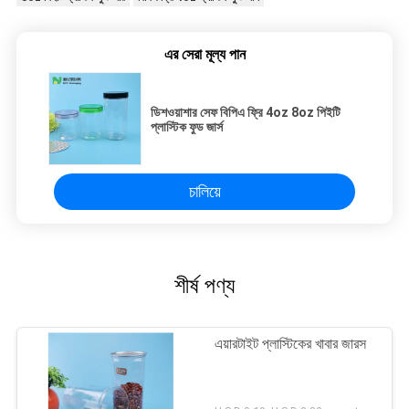
এর সেরা মূল্য পান
ডিশওয়াশার সেফ বিপিএ ফ্রি 4oz 8oz পিইটি
প্লাস্টিক ফুড জার্স
চালিয়ে
শীর্ষ পণ্য
এয়ারটাইট প্লাস্টিকের খাবার জারস