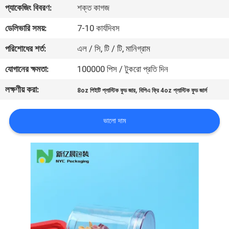
প্যাকেজিং বিবরণ:
শক্ত কাগজ
নিয়ন্ত্রণ
ডেলিভারি সময়:
7-10 কার্যদিবস
যোগাযোগ
পরিশোধের শর্ত:
এল / সি, টি / টি, মানিগ্রাম
করুন
যোগানের ক্ষমতা:
100000 পিস / টুকরো প্রতি দিন
লক্ষণীয় করা:
,
8oz পিইটি প্লাস্টিক ফুড জার
বিপিএ ফ্রি 4oz প্লাস্টিক ফুড জার্স
খবর
ভালো দাম
কেস
সাইট
ম্যাপ
PRIVACY