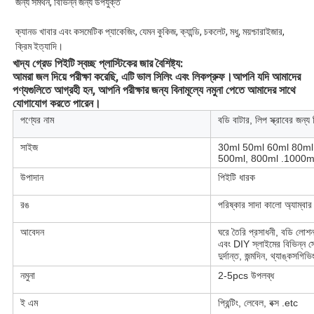
জন্য সমর্থন, বিভিন্ন জন্য উপযুক্ত
ক্যানড খাবার এবং কসমেটিক প্যাকেজিং, যেমন কুকিজ, ক্যান্ডি, চকলেট, মধু, ময়শ্চারাইজার, 
ক্রিম ইত্যাদি।
খাদ্য গ্রেড পিইটি স্বচ্ছ প্লাস্টিকের জার বৈশিষ্ট্য: 
আমরা জল দিয়ে পরীক্ষা করেছি, এটি ভাল সিলিং এবং লিকপ্রুফ।আপনি যদি আমাদের 
পণ্যগুলিতে আগ্রহী হন, আপনি পরীক্ষার জন্য বিনামূল্যে নমুনা পেতে আমাদের সাথে 
যোগাযোগ করতে পারেন।
পণ্যের নাম
বডি বাটার, লিপ স্ক্রাবের জন্য 
সাইজ
30ml 50ml 60ml 80ml
500ml, 800ml .1000m
উপাদান
পিইটি ধারক
রঙ
পরিষ্কার সাদা কালো অ্যাম্বার
আবেদন
ঘরে তৈরি প্রসাধনী, বডি লোশন,
এবং DIY স্লাইমের বিভিন্ন স্ট
দুর্দান্ত, জন্মদিন, থ্যাঙ্ক
নমুনা
2-5pcs উপলব্ধ
ই এম
প্রিন্টিং, লেবেল, বক্স .etc