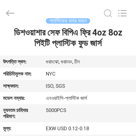
Packaging
Products
Co.,Ltd..
All
Rights
প্লাস্টিকের খাবার জারস
Reserved.
Developed
ডিশওয়াশার সেফ বিপিএ ফ্রি 4oz 8oz
বাড়ি
by
ECER
পিইটি প্লাস্টিক ফুড জার্স
পণ্য
উৎপত্তি স্থল:
গুয়াংঝো, গুয়াংডং, চীন
আমাদের
পরিচিতিমুলক নাম:
NYC
সম্পর্কে
সাক্ষ্যদান:
ISO, SGS
মডেল নম্বার:
এনওয়াইসি-প্লাস্টিক জার্স
কারখানা
ন্যূনতম চাহিদার
5000PCS
ভ্রমণ
পরিমাণ:
মূল্য:
EXW USD 0.12-0.18
মান