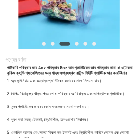
POLICY
পণ্যের বর্ণনা
পাইকারি পরিষ্কার জার 4oz পরিষ্কার 8oz জার প্লাস্টিকের জার পরিষ্কার সাদা idsাকনা
কুকিজ ক্যান্ডি প্যাকেজিংয়ের জন্য খাদ্য সংগ্রহস্থল রাউন্ড পিইটি প্লাস্টিক জার কনটেইনার
1. অ্যালুমিনিয়াম এবং অন্যান্য প্লাস্টিকের কভারের সাথে মিলানো যায়।
2. বিপিএ বিনামূল্যে খাদ্য গ্রেড পোষা পরিষ্কার অ-বিষাক্ত এবং তাপস্থাপক প্লাস্টিক।
3. সুন্দর প্লাস্টিকের জার যে কোন সাজসজ্জার সাথে দারুণ যায়।
4. পূরণ করা সহজ, টেকসই, স্থিতিশীল, ডিশওয়াশার নিরাপদ।
5. একাধিক আকার এবং ক্ষমতা বিকল্প সহ টেকসই এবং স্থিতিশীল, কাস্টম লেবেল এবং লোগো 