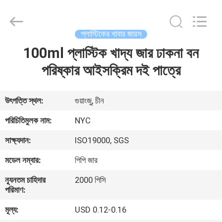
Packaging
Products
Co.,Ltd..
All
Rights
প্লাস্টিকের খাবার জারস
Reserved.
Developed
100ml প্লাস্টিক খাদ্য জার ঢাকনা বন
বাড়ি
by
ECER
পরিষ্কার আইসক্রিম দই পাত্রে
পণ্য
উৎপত্তি স্থল:
গুয়াংজু, চীন
আমাদের
পরিচিতিমুলক নাম:
NYC
সম্পর্কে
সাক্ষ্যদান:
ISO19000, SGS
মডেল নম্বার:
পিপি জার
কারখানা
ন্যূনতম চাহিদার
2000 পিসি
ভ্রমণ
পরিমাণ:
মূল্য:
USD 0.12-0.16
মান