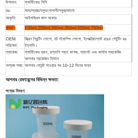
উপাদান:
প্লাস্টিকের পিপি
রঙ:
সাদা/স্বচ্ছ/হলুদ/গোলাপী/সবুজ/কালো
আকৃতি:
আইসক্রিম কাপ আকার
ক্ষমতা:
100ml,200ml,300ml,350ml,500ml,700ml
OEM
স্ক্রিন প্রিন্টিং লোগো, হট স্ট্যাম্পিং লোগো, ইলেক্ট্রোপ্লেট রঙের পেইন্টিং রঙ
পরিষেবা:
ইত্যাদি।
প্যাকেজ:
প্লাস্টিকের ব্যাগ, রপ্তানি শক্ত কাগজ, প্যালেট এবং কাস্টম প্যাকেজিং
আপনার প্রয়োজন হিসাবে
অগ্রজ সময়:
আপনার পেমেন্ট পাওয়ার পর 10-12 দিনের মধ্যে
আপনার রেফারেন্সের বিভিন্ন ক্ষমতা:
পণ্যের বিবরণ: