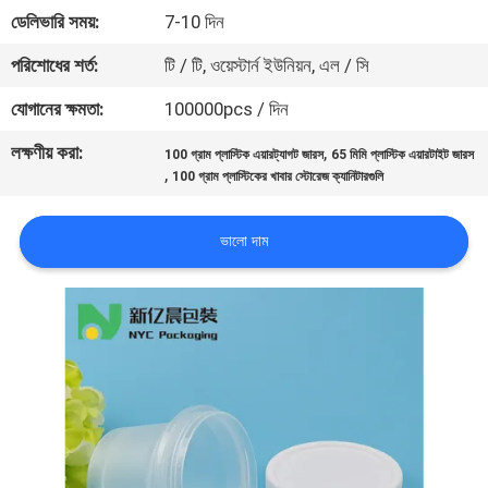
নিয়ন্ত্রণ
ডেলিভারি সময়:
7-10 দিন
পরিশোধের শর্ত:
টি / টি, ওয়েস্টার্ন ইউনিয়ন, এল / সি
যোগাযোগ
যোগানের ক্ষমতা:
100000pcs / দিন
করুন
লক্ষণীয় করা:
,
100 গ্রাম প্লাস্টিক এয়ারট্যাগট জারস
65 মিমি প্লাস্টিক এয়ারটাইট জারস
,
100 গ্রাম প্লাস্টিকের খাবার স্টোরেজ ক্যানিটারগুলি
খবর
ভালো দাম
কেস
সাইট
ম্যাপ
PRIVACY