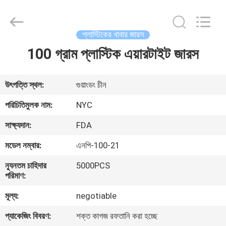
Packaging
Products
Co.,Ltd..
All
Rights
প্লাস্টিকের খাবার জারস
Reserved.
Developed
100 গ্রাম প্লাস্টিক এয়ারটাইট জারস
বাড়ি
by
ECER
পণ্য
উৎপত্তি স্থল:
গুয়াংডং চীন
পরিচিতিমুলক নাম:
NYC
আমাদের
সাক্ষ্যদান:
FDA
সম্পর্কে
মডেল নম্বার:
এনপি-100-21
ন্যূনতম চাহিদার
5000PCS
কারখানা
পরিমাণ:
ভ্রমণ
মূল্য:
negotiable
প্যাকেজিং বিবরণ:
শক্ত কাগজ রফতানি করা হচ্ছে
মান