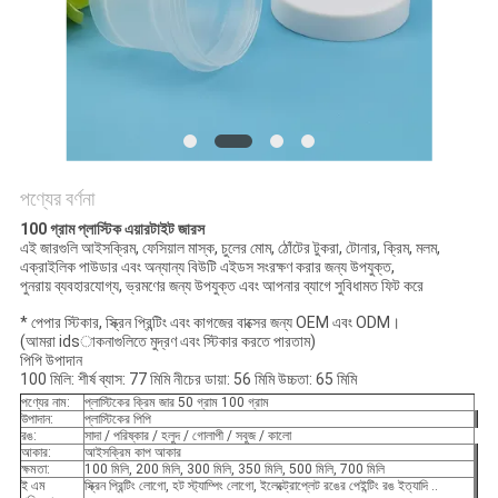
POLICY
পণ্যের বর্ণনা
100 গ্রাম প্লাস্টিক এয়ারটাইট জারস
এই জারগুলি আইসক্রিম, ফেসিয়াল মাস্ক, চুলের মোম, ঠোঁটের টুকরা, টোনার, ক্রিম, মলম,
এক্রাইলিক পাউডার এবং অন্যান্য বিউটি এইডস সংরক্ষণ করার জন্য উপযুক্ত,
পুনরায় ব্যবহারযোগ্য, ভ্রমণের জন্য উপযুক্ত এবং আপনার ব্যাগে সুবিধামত ফিট করে
* পেপার স্টিকার, স্ক্রিন প্রিন্টিং এবং কাগজের বাক্সের জন্য OEM এবং ODM।
(আমরা idsাকনাগুলিতে মুদ্রণ এবং স্টিকার করতে পারতাম)
পিপি উপাদান
100 মিলি: শীর্ষ ব্যাস: 77 মিমি নীচের ডায়া: 56 মিমি উচ্চতা: 65 মিমি
পণ্যের নাম:
প্লাস্টিকের ক্রিম জার 50 গ্রাম 100 গ্রাম
উপাদান:
প্লাস্টিকের পিপি
রঙ:
সাদা / পরিষ্কার / হলুদ / গোলাপী / সবুজ / কালো
আকার:
আইসক্রিম কাপ আকার
ক্ষমতা:
100 মিলি, 200 মিলি, 300 মিলি, 350 মিলি, 500 মিলি, 700 মিলি
ই এম
স্ক্রিন প্রিন্টিং লোগো, হট স্ট্যাম্পিং লোগো, ইলেক্ট্রোপ্লেট রঙের পেইন্টিং রঙ ইত্যাদি ..