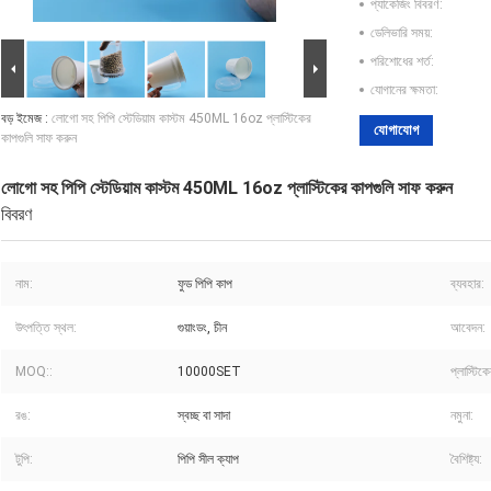
প্যাকেজিং বিবরণ:
ডেলিভারি সময়:
পরিশোধের শর্ত:
যোগানের ক্ষমতা:
বড় ইমেজ :
লোগো সহ পিপি স্টেডিয়াম কাস্টম 450ML 16oz প্লাস্টিকের
যোগাযোগ
কাপগুলি সাফ করুন
লোগো সহ পিপি স্টেডিয়াম কাস্টম 450ML 16oz প্লাস্টিকের কাপগুলি সাফ করুন
বিবরণ
নাম:
ফুড পিপি কাপ
ব্যবহার:
উৎপত্তি স্থল:
গুয়াংডং, চীন
আবেদন:
MOQ::
10000SET
প্লাস্টিক
রঙ:
স্বচ্ছ বা সাদা
নমুনা:
টুপি:
পিপি সীল ক্যাপ
বৈশিষ্ট্য: