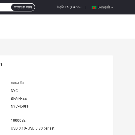
উদ্ধৃতির জন্য আবেদন
অনুসন্ধান করুন
|
Bengali
ন
গুয়াংডং চীন
NYC
BPA-FREE
NYC-450PP
10000SET
USD 0.10- USD 0.80 per set