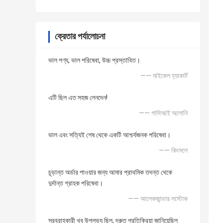
ক্রেতার পর্যালোচনা
ভাল পণ্য, ভাল পরিষেবা, উচ্চ প্রস্তাবিত।
—— মাইকেল হ্যাকার্ট
এটি ছিল এত সহজ লেনদেন!
—— গাদিআই অলোনি
ভাল এবং সত্যিই শেষ থেকে একটি আশ্চর্যজনক পরিষেবা।
—— কিংসলে
চূড়ান্ত অর্ডার পাওয়ার জন্য আমার প্রাথমিক তদন্ত থেকে
দুর্দান্ত গ্রাহক পরিষেবা।
—— আলেকজান্ডার লস্টোক
সরবরাহকারী খুব উপলভ্য ছিল, দ্রুত প্রতিক্রিয়া জানিয়েছিল