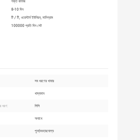
শক্ত কাগজ
8-10 দিন
টি / টি, ওয়েস্টার্ন ইউনিয়ন, মানিগ্রাম
100000 প্রতি দিন সেট
সব ধরণের খাবার
খাদ্যমান
ের ধরণ:
পিপি
অবাধে
পুনর্ব্যবহারযোগ্য