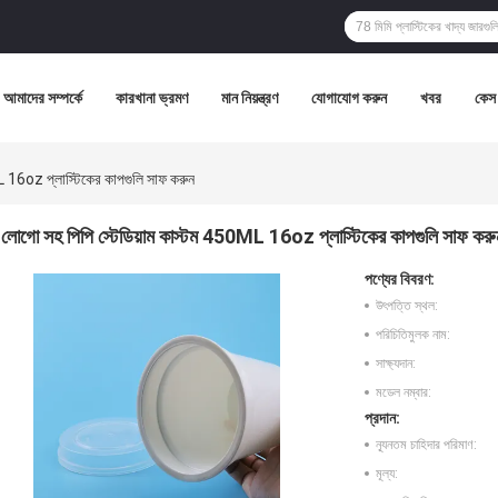
আমাদের সম্পর্কে
কারখানা ভ্রমণ
মান নিয়ন্ত্রণ
যোগাযোগ করুন
খবর
কেস
L 16oz প্লাস্টিকের কাপগুলি সাফ করুন
লোগো সহ পিপি স্টেডিয়াম কাস্টম 450ML 16oz প্লাস্টিকের কাপগুলি সাফ করু
পণ্যের বিবরণ:
উৎপত্তি স্থল:
পরিচিতিমুলক নাম:
সাক্ষ্যদান:
মডেল নম্বার:
প্রদান:
ন্যূনতম চাহিদার পরিমাণ:
মূল্য: