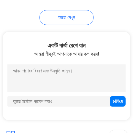
21
আরো দেখুন
প্লাস্টিক ওয়াশিং পাউডার
স্টোরেজ কনটেইনার
একটি বার্তা রেখে যান
আমরা শীঘ্রই আপনাকে আবার কল করব!
10
পিইটি বোতল Preform