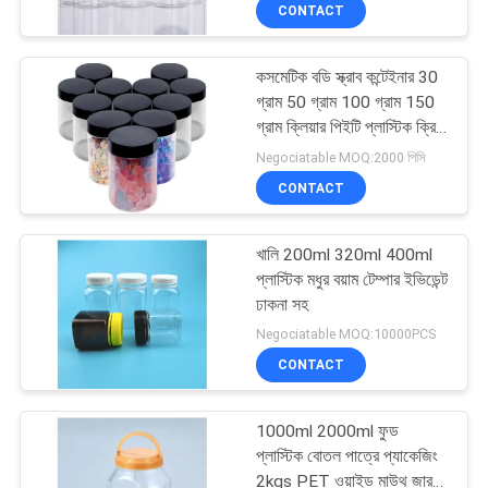
CONTACT
নিয়ন্ত্রণ
কসমেটিক বডি স্ক্রাব কন্টেইনার 30
যোগাযোগ
83
গ্রাম 50 গ্রাম 100 গ্রাম 150
করুন
গ্রাম ক্লিয়ার পিইটি প্লাস্টিক ক্রিম
প্লাস্টিক স্ক্রু ক্যাপ জার্স
জার
Negociatable MOQ:2000 পিসি
CONTACT
খবর
খালি 200ml 320ml 400ml
কেস
প্লাস্টিক মধুর বয়াম টেম্পার ইভিডেন্ট
ঢাকনা সহ
50
Negociatable MOQ:10000PCS
সাইট
CONTACT
ম্যাপ
প্লাস্টিক বেভারেজ ক্যান
1000ml 2000ml ফুড
PRIVACY
প্লাস্টিক বোতল পাত্রে প্যাকেজিং
2kgs PET ওয়াইড মাউথ জার