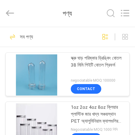
Packaging
Products
Co.,Ltd..
পণ্য
All
Rights
Reserved.
Developed
বাড়ি
by
86
ECER
সব পণ্য
প্লাস্টিকের খাবার জারস
পণ্য
স্ক্রু ঘাড় পরিষ্কার ড্রিঙ্কিং বোতল
38 মিমি পিইটি বোতল প্রিফর্ম
আমাদের
সম্পর্কে
negociatable MOQ:100000
CONTACT
46
কারখানা
1oz 2oz 4oz 8oz ক্লিয়ার
ভ্রমণ
প্লাস্টিক বেভারেজ জার
প্লাস্টিক জার খাদ্য সঞ্চয়স্থান
PET অ্যালুমিনিয়াম ক্যাপগুলির
সাথে সোজা পার্শ্বযুক্ত
মান
Negociatable MOQ:1000 পিসি