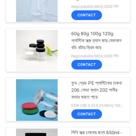
POLICY
ঢাকনা সহ
Negociatable MOQ:2000 পিসি
CONTACT
59
60g 80g 100g 120g
প্লাস্টিকের খাদ্য ক্যান
প্লাস্টিক স্ক্রু ক্যাপ জার মেকআপ
বডি বাটার ক্রিম জার
Negociatable MOQ:2000 পিসি
CONTACT
ফুড গ্রেড PE প্লাস্টিকের ঢাকনা
23
206 সোডা ক্যান 202 পানীয়
কভার করতে পারে
নিষ্পত্তিযোগ্য জুস বোতল
EXW USD 0.02-0.05 MOQ:10000PCS
CONTACT
পিপি স্ক্রু ঢাকনার জন্য 850ml -