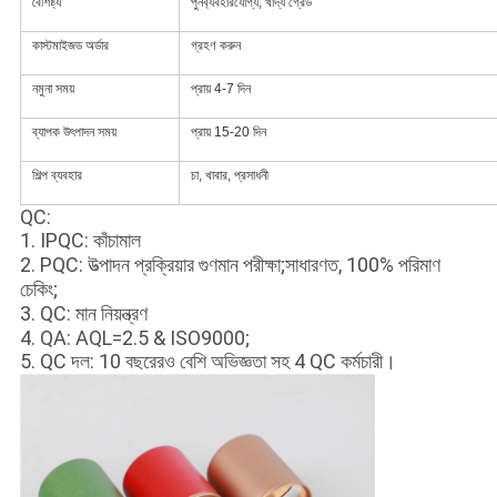
বৈশিষ্ট্য
পুনর্ব্যবহারযোগ্য, খাদ্য গ্রেড
কাস্টমাইজড অর্ডার
গ্রহণ করুন
নমুনা সময়
প্রায় 4-7 দিন
ব্যাপক উৎপাদন সময়
প্রায় 15-20 দিন
শিল্প ব্যবহার
চা, খাবার, প্রসাধনী
QC:
1. IPQC: কাঁচামাল
2. PQC: উত্পাদন প্রক্রিয়ার গুণমান পরীক্ষা;সাধারণত, 100% পরিমাণ
চেকিং;
3. QC: মান নিয়ন্ত্রণ
4. QA: AQL=2.5 & ISO9000;
5. QC দল: 10 বছরেরও বেশি অভিজ্ঞতা সহ 4 QC কর্মচারী।