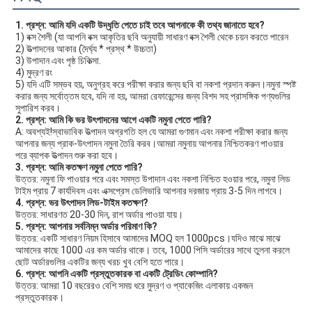
1. প্রশ্ন: আমি যদি একটি উদ্ধৃতি পেতে চাই তবে আপনাকে কী তথ্য জানাতে হবে?
1) বক্স শৈলী (যা আপনি বক্স আকৃতির ছবি অনুযায়ী সাধারণ বক্স শৈলী থেকে চয়ন করতে পারেন
2) উত্পাদনের আকার (দৈর্ঘ্য * প্রস্থ * উচ্চতা)
3) উপাদান এবং পৃষ্ঠ চিকিত্সা.
4) মুদ্রণ রং
5) যদি এটি সম্ভব হয়, অনুগ্রহ করে পরীক্ষা করার জন্য ছবি বা নকশা প্রদান করুন।নমুনা স্পষ্ট 
করার জন্য সর্বোত্তম হবে, যদি না হয়, আমরা রেফারেন্সের জন্য বিশদ সহ প্রাসঙ্গিক পণ্যগুলির 
সুপারিশ করব।
2. প্রশ্ন: আমি কি ভর উৎপাদনের আগে একটি নমুনা পেতে পারি?
A: অবশ্যই!স্বাভাবিক উত্পাদন অগ্রগতি হল যে আমরা গুণমান এবং নকশা পরীক্ষা করার জন্য 
আপনার জন্য প্রাক-উৎপাদন নমুনা তৈরি করব।আমরা নমুনায় আপনার নিশ্চিতকরণ পাওয়ার 
পরে ব্যাপক উত্পাদন শুরু করা হবে।
3. প্রশ্ন: আমি কতক্ষণ নমুনা পেতে পারি?
উত্তর: নমুনা ফি পাওয়ার পরে এবং সমস্ত উপাদান এবং নকশা নিশ্চিত হওয়ার পরে, নমুনা লিড 
টাইম প্রায় 7 কার্যদিবস এবং এক্সপ্রেস ডেলিভারি আপনার দরজায় প্রায় 3-5 দিন লাগবে।
4. প্রশ্ন: ভর উৎপাদন লিড-টাইম কতক্ষণ?
উত্তর: সাধারণত 20-30 দিন, রাশ অর্ডার পাওয়া যায়।
5. প্রশ্ন: আপনার সর্বনিম্ন অর্ডার পরিমাণ কি?
উত্তর: একটি সাধারণ নিয়ম হিসাবে আমাদের MOQ হল 1000pcs।যদিও মাঝে মাঝে 
আমাদের কাছে 1000 এর কম অর্ডার থাকে। তবে, 1000 পিসি অর্ডারের সাথে তুলনা করলে 
ছোট অর্ডারগুলির একটির জন্য খরচ খুব বেশি হতে পারে।
6. প্রশ্ন: আপনি একটি প্রস্তুতকারক বা একটি ট্রেডিং কোম্পানি?
উত্তর: আমরা 10 বছরেরও বেশি সময় ধরে মুদ্রণ ও প্যাকেজিং এলাকায় একজন 
প্রস্তুতকারক।