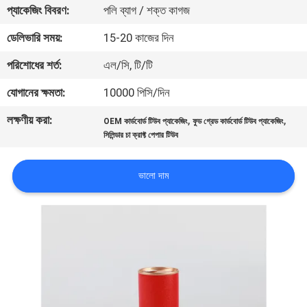
প্যাকেজিং বিবরণ:
পলি ব্যাগ / শক্ত কাগজ
নিয়ন্ত্রণ
ডেলিভারি সময়:
15-20 কাজের দিন
যোগাযোগ
পরিশোধের শর্ত:
এল/সি, টি/টি
করুন
যোগানের ক্ষমতা:
10000 পিসি/দিন
লক্ষণীয় করা:
,
,
OEM কার্ডবোর্ড টিউব প্যাকেজিং
ফুড গ্রেড কার্ডবোর্ড টিউব প্যাকেজিং
খবর
সিলিন্ডার চা ক্রাফ্ট পেপার টিউব
কেস
ভালো দাম
সাইট
ম্যাপ
PRIVACY