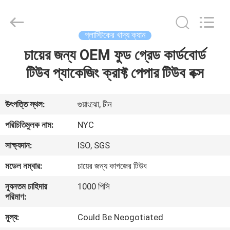
Newyichen
Packaging
Products
Co.,Ltd..
All
প্লাস্টিকের খাদ্য ক্যান
Rights
Reserved.
Developed
চায়ের জন্য OEM ফুড গ্রেড কার্ডবোর্ড
বাড়ি
by
ECER
টিউব প্যাকেজিং ক্রাফ্ট পেপার টিউব বক্স
পণ্য
উৎপত্তি স্থল:
গুয়াংঝো, চীন
আমাদের
পরিচিতিমুলক নাম:
NYC
সম্পর্কে
সাক্ষ্যদান:
ISO, SGS
মডেল নম্বার:
চায়ের জন্য কাগজের টিউব
কারখানা
ন্যূনতম চাহিদার
1000 পিসি
ভ্রমণ
পরিমাণ:
মূল্য:
Could Be Neogotiated
মান