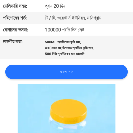
নিয়ন্ত্রণ
ডেলিভারি সময়:
প্রায় 20 দিন
পরিশোধের শর্ত:
টি / টি, ওয়েস্টার্ন ইউনিয়ন, মানিগ্রাম
যোগাযোগ
যোগানের ক্ষমতা:
100000 প্রতি দিন সেট
করুন
লক্ষণীয় করা:
,
500ML প্লাস্টিকের কুকি জার
,
osাকনা সহ ডিবোসড প্লাস্টিক কুকি জার
খবর
500 মিলি প্লাস্টিকের জাম জারগুলি
ভালো দাম
কেস
সাইট
ম্যাপ
PRIVACY