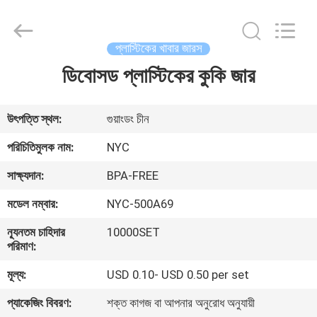
Packaging
Products
Co.,Ltd..
All
Rights
প্লাস্টিকের খাবার জারস
Reserved.
Developed
by
ডিবোসড প্লাস্টিকের কুকি জার
বাড়ি
ECER
পণ্য
উৎপত্তি স্থল:
গুয়াংডং চীন
পরিচিতিমুলক নাম:
NYC
আমাদের
সাক্ষ্যদান:
BPA-FREE
সম্পর্কে
মডেল নম্বার:
NYC-500A69
ন্যূনতম চাহিদার
10000SET
কারখানা
পরিমাণ:
ভ্রমণ
মূল্য:
USD 0.10- USD 0.50 per set
প্যাকেজিং বিবরণ:
শক্ত কাগজ বা আপনার অনুরোধ অনুযায়ী
মান