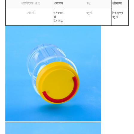
প্লাস্টিকের ধরণ:
খাদ্যমান
রঙ:
পরিষ্কার
লোগো:
এমবসড
নমুনা:
বিনামূল্যে
বা
নমুনা
ডিবোসড