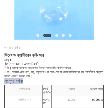
POLICY
পণ্যের বর্ণনা
ডিবোসড প্লাস্টিকের কুকি জার
মোড়ক:
1a.Iner ব্যাগ + এক্সপোর্ট কার্টন
2 বি। আমরা আপনার প্রয়োজন হিসাবে প্যাকেজিং করতে পারেন।
3 সি। আমরা এক্সপ্রেস, বায়ু, সমুদ্রপথে বা রেলওয়ের মাধ্যমে নির্ভরযোগ্য ফরওয়ার্ডারের মাধ্যমে
কার্গো প্রেরণ করতে পারি।
পণ্যের বর্ণনা
বেস উপাদান:
পিইটি
ব্যবহার:
টিনজাত খাবার
প্লাস্টিক
উৎপত্তি স্থল:
গুয়াংডং,
MOQ:
10000set
চীন