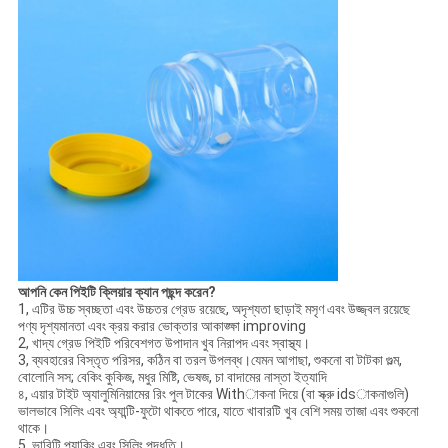
আপনি কেন পিইটি ক্লিয়ার ক্যান পছন্দ করেন?
1, এটির উচ্চ স্বচ্ছতা এবং উচ্চতর গ্রেড রয়েছে, অদৃশ্যতা ছাড়াই মসৃণ এবং উজ্জ্বল রয়েছে
পণ্য দৃশ্যমানতা এবং ক্রয় করার ভোক্তার আকাঙ্ক্ষা improving
2, খাদ্য গ্রেড পিইটি পরিবেশগত উপাদান খুব নিরাপদ এবং স্বাস্থ্য।
3, ব্যবহারের বিস্তৃত পরিসর, কঠিন বা তরল উপলব্ধ।যেমন আগাছা, শুকনো বা টাটকা গুল্ম,
বোলোনি সস; বেকিং কুকিজ, মধুর মিষ্টি, ভেষজ, চা বাদামের নাস্তা ইত্যাদি
৪, এয়ার টাইট অ্যালুমিনিয়ামের রিং পুল টাকের Withাকনা দিয়ে (বা স্ক্রু idsাকনাগুলি)
ভালভাবে সিলিং এবং অ্যান্টি-ফুটো থাকতে পারে, যাতে খাবারটি খুব বেশি সময় তাজা এবং শুকনো
থাকে।
5, ভারিটি প্যাকিং এবং সিলিং পদ্ধতি।