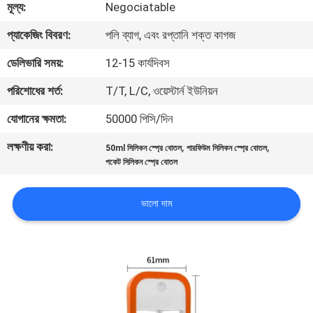
মূল্য:
Negociatable
নিয়ন্ত্রণ
প্যাকেজিং বিবরণ:
পলি ব্যাগ, এবং রপ্তানি শক্ত কাগজ
যোগাযোগ
ডেলিভারি সময়:
12-15 কার্যদিবস
করুন
পরিশোধের শর্ত:
T/T, L/C, ওয়েস্টার্ন ইউনিয়ন
যোগানের ক্ষমতা:
50000 পিসি/দিন
খবর
লক্ষণীয় করা:
,
,
50ml সিলিকন স্প্রে বোতল
পারফিউম সিলিকন স্প্রে বোতল
পকেট সিলিকন স্প্রে বোতল
কেস
ভালো দাম
সাইট
ম্যাপ
PRIVACY