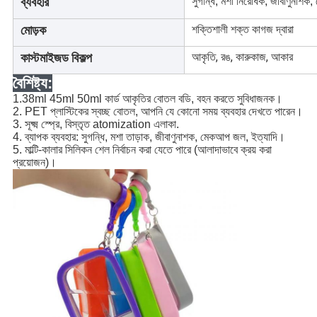
ব্যবহার
সুগন্ধি, মশা নিরোধক, জীবাণুনাশ
মোড়ক
শক্তিশালী শক্ত কাগজ দ্বারা
কাস্টমাইজড বিকল্প
আকৃতি, রঙ, কারুকাজ, আকার
বৈশিষ্ট্য:
1.38ml 45ml 50ml কার্ড আকৃতির বোতল বডি, বহন করতে সুবিধাজনক।
2. PET প্লাস্টিকের স্বচ্ছ বোতল, আপনি যে কোনো সময় ব্যবহার দেখতে পারেন।
3. সূক্ষ্ম স্প্রে, বিস্তৃত atomization এলাকা.
4. ব্যাপক ব্যবহার: সুগন্ধি, মশা তাড়াক, জীবাণুনাশক, মেকআপ জল, ইত্যাদি।
5. মাল্টি-কালার সিলিকন শেল নির্বাচন করা যেতে পারে (আলাদাভাবে ক্রয় করা 
প্রয়োজন)।