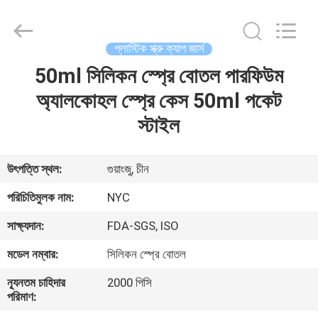
Newyichen
Packaging
Products
Co.,Ltd..
All
প্লাস্টিক স্ক্রু ক্যাপ জার্স
Rights
Reserved.
Developed
50ml সিলিকন স্প্রে বোতল পারফিউম
বাড়ি
by
ECER
অ্যালকোহল স্প্রে কেস 50ml পকেট
পণ্য
স্টাইল
আমাদের
উৎপত্তি স্থল:
গুয়াংজু, চীন
সম্পর্কে
পরিচিতিমুলক নাম:
NYC
সাক্ষ্যদান:
FDA-SGS, ISO
কারখানা
মডেল নম্বার:
সিলিকন স্প্রে বোতল
ভ্রমণ
ন্যূনতম চাহিদার
2000 পিসি
পরিমাণ:
মান