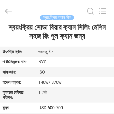
Packaging
Products
Co.,Ltd..
All
Rights
স্বয়ংক্রিয় ক্যান সীল
Reserved.
Developed
স্বয়ংক্রিয় সোডা বিয়ার ক্যান সিলিং মেশিন
বাড়ি
by
ECER
সহজ রিং পুল ক্যান জন্য
পণ্য
উৎপত্তি স্থল:
গুয়াংজু, চীন
আমাদের
পরিচিতিমুলক নাম:
NYC
সম্পর্কে
সাক্ষ্যদান:
ISO
মডেল নম্বার:
140w/ 370w
কারখানা
ন্যূনতম চাহিদার
1 সেট
ভ্রমণ
পরিমাণ:
মূল্য:
USD 600-700
মান