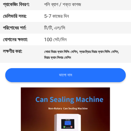
প্যাকেজিং বিবরণ:
পলি ব্যাগ / শক্ত কাগজ
নিয়ন্ত্রণ
ডেলিভারি সময়:
5-7 কাজের দিন
যোগাযোগ
পরিশোধের শর্ত:
টি/টি, এল/সি
করুন
যোগানের ক্ষমতা:
100 সেট/দিন
লক্ষণীয় করা:
,
,
সোডা বিয়ার ক্যান সিলিং মেশিন
স্বয়ংক্রিয় বিয়ার ক্যান সিলিং মেশিন
খবর
বিয়ার ক্যান সিলার মেশিন
কেস
ভালো দাম
সাইট
ম্যাপ
PRIVACY