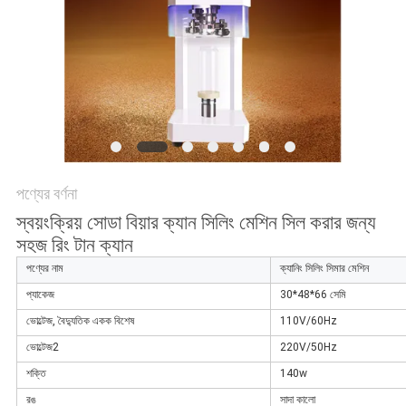
POLICY
পণ্যের বর্ণনা
স্বয়ংক্রিয় সোডা বিয়ার ক্যান সিলিং মেশিন সিল করার জন্য
সহজ রিং টান ক্যান
পণ্যের নাম
ক্যানিং সিলিং সিমার মেশিন
প্যাকেজ
30*48*66 সেমি
ভোল্টেজ, বৈদ্যুতিক একক বিশেষ
110V/60Hz
ভোল্টেজ2
220V/50Hz
শক্তি
140w
রঙ
সাদা কালো