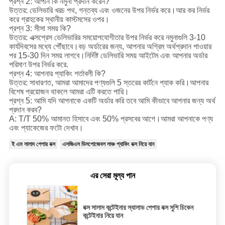
প্রশ্ন 2: আপনি কি নমুনা প্রদান করেন?
উত্তর: ডেলিভারি খরচ পথ, গন্তব্য এবং ওজনের উপর নির্ভর করে।আর কর নির্ভর
করে গ্রাহকের স্থানীয় কাস্টমসের ওপর।
প্রশ্ন 3: সীসা সময় কি?
উত্তর: এক্সপ্রেস ডেলিভারির সময়োপযোগীতার উপর নির্ভর করে নমুনাগুলি 3-10
কার্যদিবসের মধ্যে পৌঁছাবে।বড় অর্ডারের জন্য, আপনার অগ্রিম অর্থপ্রদান পাওয়ার
পর 15-30 দিন সময় লাগবে।নির্দিষ্ট ডেলিভারি সময় আইটেম এবং আপনার অর্ডার
পরিমাণ উপর নির্ভর করে.
প্রশ্ন 4: আপনার প্যাকিং শর্তাবলী কি?
উত্তর: সাধারণত, আমরা আমাদের পণ্যগুলি 5 স্তরের কার্টনে প্যাক করি।আপনার
বিশেষ প্রয়োজন থাকলে আমরা এটি করতে পারি।
প্রশ্ন 5: আমি যদি আপনাকে একটি অর্ডার করি তবে আমি কীভাবে আপনার জন্য অর্থ
প্রদান করব?
A: T/T 50% আমানত হিসাবে এবং 50% প্রসবের আগে।আমরা আপনাকে পণ্য
এবং প্যাকেজের ফটো দেখাব।
ই এম সালাদ পেপার বক্স
এসজিএস ডিসপোজেবল লাঞ্চ প্যাকিং বক্স নিয়ে যান
এর সেরা মূল্য পান
বক্স সালাদ কন্টেইনার স্যালাড পেপার বক্স সুশি চিকেন
কন্টেইনার নিয়ে যান