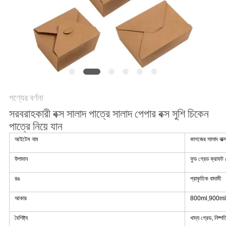
POLICY
পণ্যের বর্ণনা
সরবরাহকারী বক্স সালাদ পাত্রে সালাদ পেপার বক্স সুশি চিকেন
পাত্রে নিয়ে যান
আইটেম নাম
কাগজের সালাদ বাক্
উপাদান
ফুড গ্রেড ক্রাফট 
রঙ
প্রাকৃতিক বাদামী
আকার
800ml,900ml
বৈশিষ্ট্য
খাদ্য গ্রেড, নিষ্প