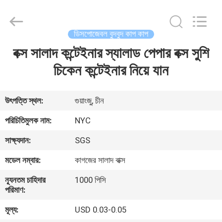
Newyichen
Packaging
Products
Co.,Ltd..
All
ডিসপোজেবল বুদবুদ কাপ কাপ
Rights
Reserved.
Developed
বক্স সালাদ কন্টেইনার স্যালাড পেপার বক্স সুশি
বাড়ি
by
ECER
চিকেন কন্টেইনার নিয়ে যান
পণ্য
উৎপত্তি স্থল:
গুয়াংজু, চীন
আমাদের
পরিচিতিমুলক নাম:
NYC
সম্পর্কে
সাক্ষ্যদান:
SGS
মডেল নম্বার:
কাগজের সালাদ বাক্স
কারখানা
ন্যূনতম চাহিদার
1000 পিসি
ভ্রমণ
পরিমাণ:
মূল্য:
USD 0.03-0.05
মান