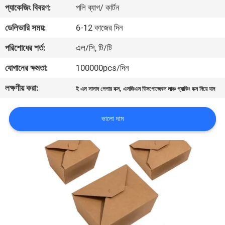
প্যাকেজিং বিবরণ:
পলি ব্যাগ/ কার্টন
নিয়ন্ত্রণ
ডেলিভারি সময়:
6-12 কাজের দিন
যোগাযোগ
পরিশোধের শর্ত:
এল/সি, টি/টি
করুন
যোগানের ক্ষমতা:
100000pcs/দিন
লক্ষণীয় করা:
,
ই এম সালাদ পেপার বক্স
এসজিএস ডিসপোজেবল লাঞ্চ প্যাকিং বক্স নিয়ে যান
খবর
ভালো দাম
কেস
সাইট
ম্যাপ
PRIVACY