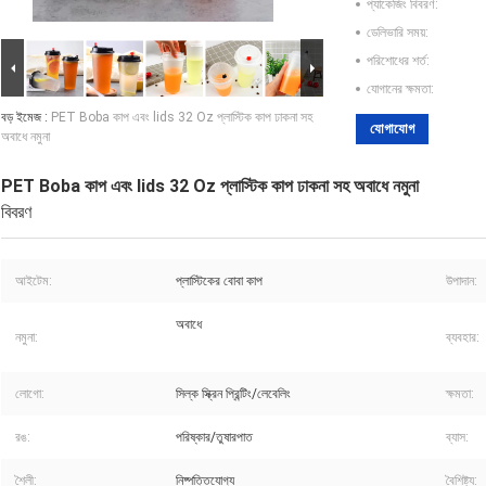
প্যাকেজিং বিবরণ:
ডেলিভারি সময়:
পরিশোধের শর্ত:
যোগানের ক্ষমতা:
বড় ইমেজ :
PET Boba কাপ এবং lids 32 Oz প্লাস্টিক কাপ ঢাকনা সহ
যোগাযোগ
অবাধে নমুনা
PET Boba কাপ এবং lids 32 Oz প্লাস্টিক কাপ ঢাকনা সহ অবাধে নমুনা
বিবরণ
আইটেম:
প্লাস্টিকের বোবা কাপ
উপাদান:
অবাধে
নমুনা:
ব্যবহার:
লোগো:
সিল্ক স্ক্রিন প্রিন্টিং/লেবেলিং
ক্ষমতা:
রঙ:
পরিষ্কার/তুষারপাত
ব্যাস:
শৈলী:
নিষ্পত্তিযোগ্য
বৈশিষ্ট্য: