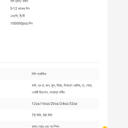
পলি ব্যাগ/ কার্টন
5-12 কাজের দিন
এল/সি, টি/টি
100000pcs/দিন
পিপি প্লাস্টিক
কফি, দুধ চা, জল, জুস, বিয়ার, মিনারেল ওয়াটার, চা, সোডা,
এনার্জি ড্রিংকস, অন্যান্য পানীয়
12oz/16oz/20oz/24oz/32oz
70 মিমি, 90 মিমি
খাদ্য গ্রেড এবং নন স্পিল