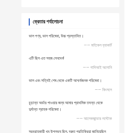
ক্রেতার পর্যালোচনা
ভাল পণ্য, ভাল পরিষেবা, উচ্চ প্রস্তাবিত।
—— মাইকেল হ্যাকার্ট
এটি ছিল এত সহজ লেনদেন!
—— গাদিআই অলোনি
ভাল এবং সত্যিই শেষ থেকে একটি আশ্চর্যজনক পরিষেবা।
—— কিংসলে
চূড়ান্ত অর্ডার পাওয়ার জন্য আমার প্রাথমিক তদন্ত থেকে
দুর্দান্ত গ্রাহক পরিষেবা।
—— আলেকজান্ডার লস্টোক
সরবরাহকারী খুব উপলভ্য ছিল, দ্রুত প্রতিক্রিয়া জানিয়েছিল