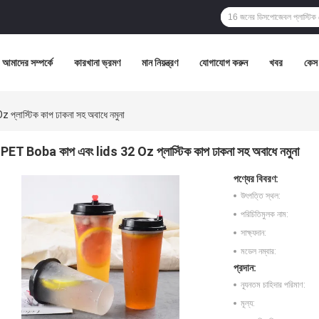
আমাদের সম্পর্কে
কারখানা ভ্রমণ
মান নিয়ন্ত্রণ
যোগাযোগ করুন
খবর
কেস
্লাস্টিক কাপ ঢাকনা সহ অবাধে নমুনা
PET Boba কাপ এবং lids 32 Oz প্লাস্টিক কাপ ঢাকনা সহ অবাধে নমুনা
পণ্যের বিবরণ:
উৎপত্তি স্থল:
পরিচিতিমুলক নাম:
সাক্ষ্যদান:
মডেল নম্বার:
প্রদান:
ন্যূনতম চাহিদার পরিমাণ:
মূল্য: