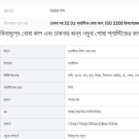
MOQ:
5000 পিসি
ঢাকনা সহ 32 Oz প্লাস্টিক বোবা কাপ
ISO 2200 ডিসপোজেবল
বিশেষভাবে তুলে ধরা:
,
বিনামূল্যে বোবা কাপ এবং ঢাকনার জন্য নমুনা পোষা প্লাস্টিকের 
টাইপ
প্লাস্টিক পিপি বোবা কাপ
উপাদান
প্লাস্টিক
নির্দিষ্ট উদ্দেশ্য
কফি, দুধ চা, জল, জুস, বিয়ার, মিনারেল ওয়াটার, চা, সোডা, এনার
প্লাস্টিকের ধরন
পিপি
মুদ্রণ
পাওয়া যায়
রঙ
স্বচ্ছ/ফ্রস্টেড/কাস্টমাইজড
ক্ষমতা
12oz/16oz/20oz/24oz/32oz
নমুনা সম্পর্কে
বিনামূল্যে নমুনা