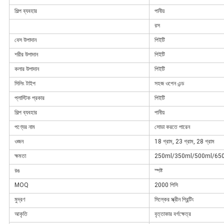
শিল্প ব্যবহার
পানীয়
রস
বেস উপাদান
পিইটি
শরীর উপাদান
পিইটি
কলার উপাদান
পিইটি
সিলিং টাইপ
সহজ ওপেন এন্ড
প্লাস্টিক প্রকার
পিইটি
শিল্প ব্যবহার
পানীয়
পণ্যের নাম
সোডা করতে পারেন
ওজন
18 গ্রাম, 23 গ্রাম, 28 গ্রাম
ক্ষমতা
250ml/350ml/500ml/65
রঙ
স্পষ্ট
MOQ
2000 পিসি
মুদ্রণ
সিল্কের স্ক্রীন প্রিন্টিং
আকৃতি
বৃত্তাকার বর্গক্ষেত্র