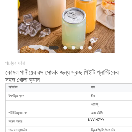
POLICY
পণ্যের বর্ণনা
কোমল পানীয়ের রস সোডার জন্য স্বচ্ছ পিইটি প্লাস্টিকের
সহজ খোলা ক্যান
আইটেম
মান
উৎপত্তি স্থল
চীন
গুয়াংজু
পরিচিতিমুলক নাম
এনওয়াইসি
NYY-NZYY
মডেল নম্বার
সারফেস হ্যান্ডলিং
স্ক্রিন প্রিন্টিং/লেবেলিং