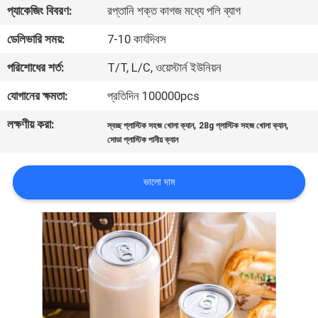
প্যাকেজিং বিবরণ:
রপ্তানি শক্ত কাগজ মধ্যে পলি ব্যাগ
নিয়ন্ত্রণ
ডেলিভারি সময়:
7-10 কার্যদিবস
যোগাযোগ
পরিশোধের শর্ত:
T/T, L/C, ওয়েস্টার্ন ইউনিয়ন
করুন
যোগানের ক্ষমতা:
প্রতিদিন 100000pcs
লক্ষণীয় করা:
,
,
স্বচ্ছ প্লাস্টিক সহজ খোলা ক্যান
28g প্লাস্টিক সহজ খোলা ক্যান
খবর
সোডা প্লাস্টিক পানীয় ক্যান
কেস
ভালো দাম
সাইট
ম্যাপ
PRIVACY