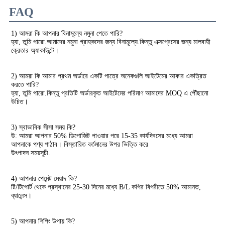
FAQ
1) আমরা কি আপনার বিনামূল্যে নমুনা পেতে পারি?
হ্যা, তুমি পারো.আমাদের নমুনা গ্রাহকদের জন্য বিনামূল্যে.কিন্তু এক্সপ্রেসের জন্য মালবাহী
ক্রেতার অ্যাকাউন্টে।
2) আমরা কি আমার প্রথম অর্ডারে একটি পাত্রে অনেকগুলি আইটেমের আকার একত্রিত 
করতে পারি?
হ্যা, তুমি পারো.কিন্তু প্রতিটি অর্ডারকৃত আইটেমের পরিমাণ আমাদের MOQ এ পৌঁছানো 
উচিত।
3) স্বাভাবিক সীসা সময় কি?
উ: আমরা আপনার 50% ডিপোজিট পাওয়ার পরে 15-35 কার্যদিবসের মধ্যে আমরা 
আপনাকে পণ্য পাঠাব। বিস্তারিত বর্তমানের উপর ভিত্তি করে
উৎপাদন সময়সূচী.
4) আপনার পেমেন্ট মেয়াদ কি?
টি/টিপোর্ট থেকে প্রস্থানের 25-30 দিনের মধ্যে B/L কপির বিপরীতে 50% আমানত, 
ব্যালেন্স।
5) আপনার শিপিং উপায় কি?