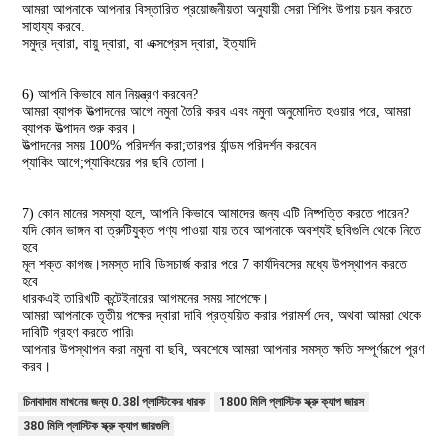
আমরা আপনাকে আপনার বিস্তারিত প্রয়োজনীয়তা অনুযায়ী সেরা শিপিং উপায় চয়ন করতে 
সাহায্য করবে.
সমুদ্র দ্বারা, বায়ু দ্বারা, বা এক্সপ্রেস দ্বারা, ইত্যাদি
6) আপনি কিভাবে মান নিয়ন্ত্রণ করবেন?
আমরা ব্যাপক উত্পাদনের আগে নমুনা তৈরি করব এবং নমুনা অনুমোদিত হওয়ার পরে, আমরা 
ব্যাপক উত্পাদন শুরু করব।
উত্পাদনের সময় 100% পরিদর্শন করা;তারপর র্যান্ডম পরিদর্শন করবেন
প্যাকিং আগে;প্যাকিংয়ের পর ছবি তোলা।
7) কোন মানের সমস্যা হলে, আপনি কিভাবে আমাদের জন্য এটি নিষ্পত্তি করতে পারেন?
যদি কোন ভাঙ্গন বা ত্রুটিযুক্ত পণ্য পাওয়া যায় তবে আপনাকে অবশ্যই ছবিগুলি থেকে নিতে 
হবে
মূল শক্ত কাগজ।সমস্ত দাবি ডিসচার্জ করার পরে 7 কার্যদিবসের মধ্যে উপস্থাপন করতে 
হবে
ধারকএই তারিখটি কন্টেইনারের আগমনের সময় সাপেক্ষে।
আমরা আপনাকে তৃতীয় পক্ষের দ্বারা দাবি প্রত্যয়িত করার পরামর্শ দেব, অথবা আমরা থেকে 
দাবিটি গ্রহণ করতে পারি৷
আপনার উপস্থাপন করা নমুনা বা ছবি, অবশেষে আমরা আপনার সমস্ত ক্ষতি সম্পূর্ণরূপে পূরণ 
করব।
চিনাবাদাম মাখনের জন্য 0.38l প্লাস্টিকের ধারক
1800 মিলি প্লাস্টিক স্ক্রু ক্যাপ জারস
380 মিলি প্লাস্টিক স্ক্রু ক্যাপ জারগুলি