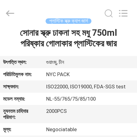
Newyichen
Packaging
Products
Co.,Ltd..
All
প্লাস্টিক স্ক্রু ক্যাপ জার্স
Rights
Reserved.
Developed
সোনার স্ক্রু ঢাকনা সহ মধু 750ml
বাড়ি
by
ECER
পরিষ্কার গোলাকার প্লাস্টিকের জার
পণ্য
উৎপত্তি স্থল:
গুয়াংজু, চীন
আমাদের
পরিচিতিমুলক নাম:
NYC PACK
সম্পর্কে
সাক্ষ্যদান:
ISO22000, ISO19000, FDA-SGS test
মডেল নম্বার:
NL-55/765/75/85/100
কারখানা
ন্যূনতম চাহিদার
2000PCS
ভ্রমণ
পরিমাণ:
মূল্য:
Negociatable
মান