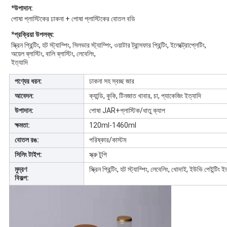
*উপাদান:
পোষা প্লাস্টিকের ঢাকনা + পোষা প্লাস্টিকের বোতল বডি
*প্রক্রিয়া উপলব্ধ:
স্ক্রিন প্রিন্টিং, হট স্ট্যাম্পিং, সিলভার স্ট্যাম্পিং, ওয়াটার ট্রান্সফার প্রিন্টিং, ইলেক্ট্রোপ্লেটিং, 
অয়েল ব্লাস্টিং, বালি ব্লাস্টিং, লেবেলিং,
ইত্যাদি
পণ্যের ধরন:
ঢাকনা সহ স্বচ্ছ জার
আবেদন:
ক্যান্ডি, কুকি, টিনজাত খাবার, চা, প্যাকেজিং ইত্যাদি
উপাদান:
পোষা JAR+প্লাস্টিক/ধাতু ক্যাপ
ক্ষমতা:
120ml-1460ml
বোতল রঙ:
পরিষ্কার/কাস্টম
সিলিং টাইপ:
স্ক্রু টুপি
মুদ্রণ
স্ক্রিন প্রিন্টিং, হট স্ট্যাম্পিং, লেবেলিং, খোদাই, ইউভি পেইন্টিং ই
বিকল্প: