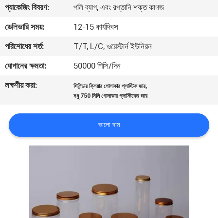
প্যাকেজিং বিবরণ:
পলি ব্যাগ, এবং রপ্তানি শক্ত কাগজ
নিয়ন্ত্রণ
ডেলিভারি সময়:
12-15 কার্যদিবস
যোগাযোগ
পরিশোধের শর্ত:
T/T, L/C, ওয়েস্টার্ন ইউনিয়ন
করুন
যোগানের ক্ষমতা:
50000 পিসি/দিন
লক্ষণীয় করা:
,
সিলিন্ডার ক্লিয়ার গোলাকার প্লাস্টিক জার
খবর
মধু 750 মিলি গোলাকার প্লাস্টিকের জার
কেস
ভালো দাম
সাইট
ম্যাপ
PRIVACY