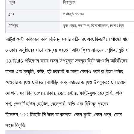
নমুনা
বিনামুল্যে
বন্দর
গুয়াংজু/শেনজেন
বৈশিষ্ট্য
ফুড গ্রেড, নন স্পিল, ডিসপোজেবল, বিপিএ ফ্রি
আল্ট্রা মোটা কাগজের কাপ বিভিন্ন মজার কঠিন রং এবং ডিজাইনে পাওয়া যায়
যেকোন অনুষ্ঠানের সাথে সমন্বয় করতে।আইসক্রিম সানডেস, পুডিং, মুচি বা
parfaits পরিবেশন করার জন্য উপযুক্ত মজবুত ট্রিট কাপগুলি অতিথিদের
বাদাম এবং ক্যান্ডি, কফি, হট চকলেট বা অন্য কোনও গরম বা ঠান্ডা পানীয়
দেওয়ার জন্যও দুর্দান্ত।বাণিজ্যিক ব্যবহারের জন্যও উপযুক্ত: দুধ চায়ের
দোকান, সয়া বিন দুধের দোকান, কোল্ড স্টোর, ফাস্ট-ফুড রেস্তোরাঁ, কফি
শপ, ডেজার্ট হাউস হোটেল, রেস্তোরাঁ, বাড়ি এবং বিভিন্ন ধরনের
বিনোদন,
100 ডিইজি সি উচ্চ তাপমাত্রা, কোন ফুটো, কোন গন্ধ, কোন
সহজ বিকৃতি.