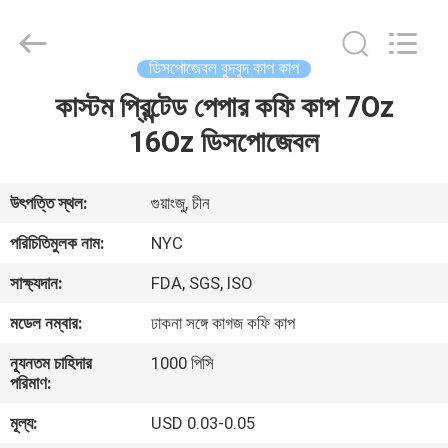
Newyichen
Packaging
Products
Co.,Ltd..
All
ডিসপোজেবল বুদবুদ কাপ কাপ
Rights
Reserved.
Developed
কাস্টম প্রিন্টেড পেপার কফি কাপ 7Oz
বাড়ি
by
ECER
16Oz ডিসপোজেবল
পণ্য
উৎপত্তি স্থল:
গুয়াংজু, চীন
আমাদের
পরিচিতিমুলক নাম:
NYC
সম্পর্কে
সাক্ষ্যদান:
FDA, SGS, ISO
মডেল নম্বার:
ঢাকনা সঙ্গে কাগজ কফি কাপ
কারখানা
ন্যূনতম চাহিদার
1000 পিসি
ভ্রমণ
পরিমাণ:
মূল্য:
USD 0.03-0.05
মান