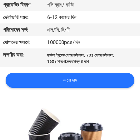
প্যাকেজিং বিবরণ:
পলি ব্যাগ/ কার্টন
নিয়ন্ত্রণ
ডেলিভারি সময়:
6-12 কাজের দিন
যোগাযোগ
পরিশোধের শর্ত:
এল/সি, টি/টি
করুন
যোগানের ক্ষমতা:
100000pcs/দিন
লক্ষণীয় করা:
,
,
কাস্টম প্রিন্টেড পেপার কফি কাপ
7Oz পেপার কফি কাপ
খবর
16Oz ডিসপোজেবল মিল্ক টি কাপ
কেস
ভালো দাম
সাইট
ম্যাপ
PRIVACY