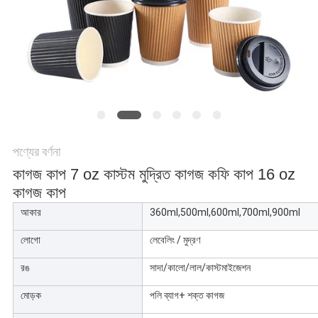
POLICY
পণ্যের বর্ণনা
কাগজ কাপ 7 oz কাস্টম মুদ্রিত কাগজ কফি কাপ 16 oz
কাগজ কাপ
আকার
360ml,500ml,600ml,700ml,900ml
লোগো
লেবেলিং / মুদ্রণ
রঙ
সাদা/কালো/লাল/কাস্টমাইজেশন
মোড়ক
পলি ব্যাগ+ শক্ত কাগজ