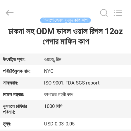
Newyichen
Packaging
Products
Co.,Ltd..
All
ডিসপোজেবল বুদবুদ কাপ কাপ
Rights
Reserved.
Developed
ঢাকনা সহ ODM ডাবল ওয়াল রিপল 12oz
বাড়ি
by
ECER
পেপার মাফিন কাপ
পণ্য
উৎপত্তি স্থল:
গুয়াংজু, চীন
আমাদের
পরিচিতিমুলক নাম:
NYC
সম্পর্কে
সাক্ষ্যদান:
ISO 9001, FDA SGS report
মডেল নম্বার:
কাগজের লহরী কাপ
কারখানা
ন্যূনতম চাহিদার
1000 পিসি
ভ্রমণ
পরিমাণ:
মূল্য:
USD 0.03-0.05
মান