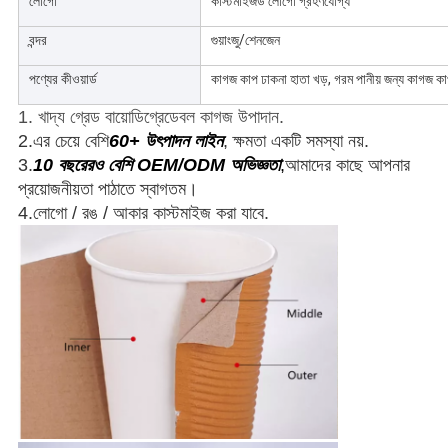
লোগো
কাস্টমাইজড লোগো গ্রহণযোগ্য
বন্দর
গুয়াংজু/শেনজেন
পণ্যের কীওয়ার্ড
কাগজ কাপ ঢাকনা হাতা খড়, গরম পানীয় জন্য কাগজ ক
1. খাদ্য গ্রেড বায়োডিগ্রেডেবল কাগজ উপাদান.
2.এর চেয়ে বেশি
60+ উৎপাদন লাইন
, ক্ষমতা একটি সমস্যা নয়.
3.
10 বছরেরও বেশি OEM/ODM অভিজ্ঞতা
,
আমাদের কাছে আপনার
প্রয়োজনীয়তা পাঠাতে স্বাগতম।
4.লোগো / রঙ / আকার কাস্টমাইজ করা যাবে.