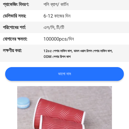
প্যাকেজিং বিবরণ:
পলি ব্যাগ/ কার্টন
নিয়ন্ত্রণ
ডেলিভারি সময়:
6-12 কাজের দিন
যোগাযোগ
পরিশোধের শর্ত:
এল/সি, টি/টি
করুন
যোগানের ক্ষমতা:
100000pcs/দিন
লক্ষণীয় করা:
,
,
12oz পেপার মাফিন কাপ
ডাবল ওয়াল রিপল পেপার মাফিন কাপ
খবর
ODM পেপার রিপল কাপ
কেস
ভালো দাম
সাইট
ম্যাপ
PRIVACY