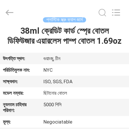
Newyichen
Packaging
Products
Co.,Ltd..
All
প্লাস্টিক স্ক্রু ক্যাপ জার্স
Rights
Reserved.
Developed
38ml ক্রেডিট কার্ড স্প্রে বোতল
বাড়ি
by
ECER
ডিফিউজার এয়ারলেস পাম্প বোতল 1.69oz
পণ্য
উৎপত্তি স্থল:
গুয়াংজু, চীন
আমাদের
পরিচিতিমুলক নাম:
NYC
সম্পর্কে
সাক্ষ্যদান:
ISO, SGS, FDA
মডেল নম্বার:
ছিটানোর বোতল
কারখানা
ন্যূনতম চাহিদার
5000 পিসি
ভ্রমণ
পরিমাণ:
মূল্য:
Negociatable
মান