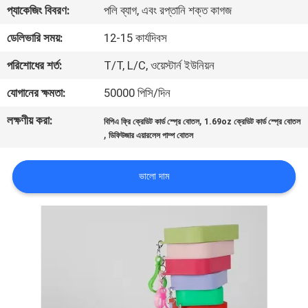
প্যাকেজিং বিবরণ:
পলি ব্যাগ, এবং রপ্তানি শক্ত কাগজ
নিয়ন্ত্রণ
ডেলিভারি সময়:
12-15 কার্যদিবস
যোগাযোগ
পরিশোধের শর্ত:
T/T, L/C, ওয়েস্টার্ন ইউনিয়ন
করুন
যোগানের ক্ষমতা:
50000 পিসি/দিন
লক্ষণীয় করা:
,
বিপিএ ফ্রি ক্রেডিট কার্ড স্প্রে বোতল
1.69oz ক্রেডিট কার্ড স্প্রে বোতল
খবর
,
ডিফিউজার এয়ারলেস পাম্প বোতল
কেস
ভালো দাম
সাইট
ম্যাপ
PRIVACY