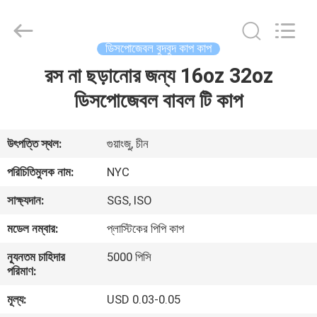
Newyichen
Packaging
Products
Co.,Ltd..
All
ডিসপোজেবল বুদবুদ কাপ কাপ
Rights
Reserved.
Developed
রস না ​​ছড়ানোর জন্য 16oz 32oz
বাড়ি
by
ECER
ডিসপোজেবল বাবল টি কাপ
পণ্য
উৎপত্তি স্থল:
গুয়াংজু, চীন
আমাদের
পরিচিতিমুলক নাম:
NYC
সম্পর্কে
সাক্ষ্যদান:
SGS, ISO
মডেল নম্বার:
প্লাস্টিকের পিপি কাপ
কারখানা
ন্যূনতম চাহিদার
5000 পিসি
ভ্রমণ
পরিমাণ:
মূল্য:
USD 0.03-0.05
মান