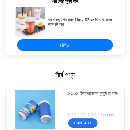
এর সেরা মূল্য পান
রস না ​​ছড়ানোর জন্য 16oz 32oz ডিসপোজেবল
বাবল টি কাপ
চালিয়ে
শীর্ষ পণ্য
20oz ডিসপোজেবল বুদ্বুদ চা কাপ
U S D 0.010- U S D 0.1 per set MOQ:5000 এসইটি
CONTACT