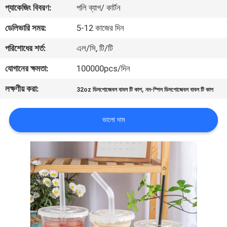
প্যাকেজিং বিবরণ:
পলি ব্যাগ/ কার্টন
নিয়ন্ত্রণ
ডেলিভারি সময়:
5-12 কাজের দিন
যোগাযোগ
পরিশোধের শর্ত:
এল/সি, টি/টি
করুন
যোগানের ক্ষমতা:
100000pcs/দিন
লক্ষণীয় করা:
,
32oz ডিসপোজেবল বাবল টি কাপ
নন-স্পিল ডিসপোজেবল বাবল টি কাপ
খবর
ভালো দাম
কেস
সাইট
ম্যাপ
PRIVACY