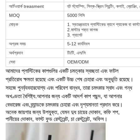
আর্টওয়ার্ক treasment
হট স্ট্যাম্পিং, সিল্ক-স্ক্রিন প্রিন্টিং, কলাই, ব্রোঞ্জিং
MOQ
5000 পিসি
মোড়ক
1. স্বতন্ত্রভাবে প্লাস্টিকের ব্যাগে প্যাকেজ বা কাস
2.মাস্টার শক্ত কাগজ
3. প্যালেট
অগ্রজ সময়
5-12 কার্যদিবস
অর্থপ্রদান
টি/টি, এল/সি
সেবা
OEM/ODM
আমাদের প্লাস্টিকের কাপগুলির একটি চমত্কার স্বচ্ছতা এবং ফাটল 
প্রতিরোধ ক্ষমতা রয়েছে এবং একটি উচ্চ শেষ চেহারা এবং অনুভূতি রয়েছে।
সহজে পুনর্ব্যবহারযোগ্য এবং পরিবেশ বান্ধব, তারা চমৎকার স্বাদ এবং গন্ধ 
অখণ্ডতা বৈশিষ্ট্য.আপনার জন্য একটি আদর্শ কাপ পছন্দ, যা আপনার 
বেভারেজ এবং ব্র্যান্ডকে চমৎকার চেহারা এবং দৃশ্যমানতা প্রদান করে।
অনেক জায়গার জন্য উপযুক্ত, যেমন দুধ চায়ের দোকান, কফি শপ, 
পানীয়ের দোকান, ফাস্ট ফুড রেস্টুরেন্ট, চা রেস্টুরেন্ট, অফিস।