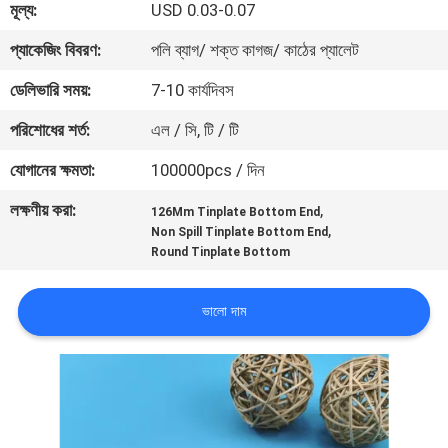
মূল্য:
USD 0.03-0.07
নিয়ন্ত্রণ
প্যাকেজিং বিবরণ:
পলি ব্যাগ/ শক্ত কাগজ/ কাঠের প্যালেট
যোগাযোগ
ডেলিভারি সময়:
7-10 কার্যদিবস
করুন
পরিশোধের শর্ত:
এল / সি, টি / টি
যোগানের ক্ষমতা:
100000pcs / দিন
খবর
লক্ষণীয় করা:
,
126Mm Tinplate Bottom End
,
Non Spill Tinplate Bottom End
কেস
Round Tinplate Bottom
সাইট
ভালো দাম
ম্যাপ
PRIVACY