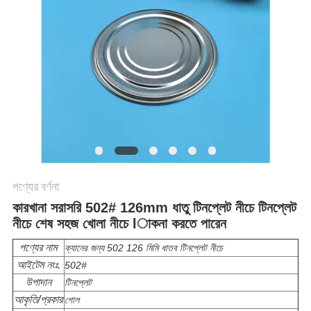
POLICY
পণ্যের বর্ণনা
কারখানা সরাসরি 502# 126mm ধাতু টিনপ্লেট নীচে টিনপ্লেট 
নীচে শেষ সহজ খোলা নীচে lাকনা করতে পারেন
পণ্যের নাম
ক্যানের জন্য 502 126 মিমি ধাতব টিনপ্লেট নীচে
আইটেম নংঃ.
502#
উপাদান
টিনপ্লেট
আকৃতি/প্রকার
গোল