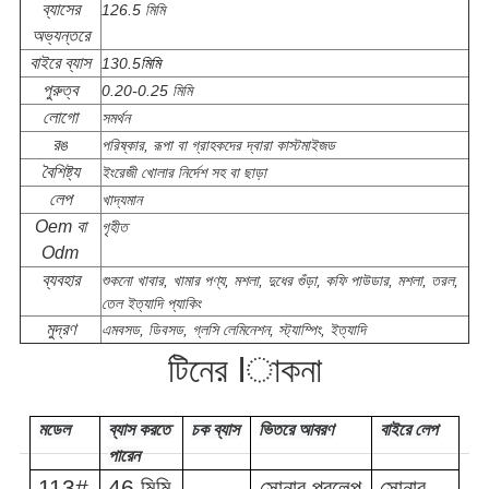
ব্যাসের
126.5 মিমি
অভ্যন্তরে
বাইরে ব্যাস
130.5
মিমি
পুরুত্ব
0.20-0.25 মিমি
লোগো
সমর্থন
রঙ
পরিষ্কার, রূপা বা গ্রাহকদের দ্বারা কাস্টমাইজড
বৈশিষ্ট্য
ইংরেজী খোলার নির্দেশ সহ বা ছাড়া
লেপ
খাদ্যমান
Oem বা
গৃহীত
Odm
ব্যবহার
শুকনো খাবার, খামার পণ্য, মশলা, দুধের গুঁড়া, কফি পাউডার, মশলা, তরল,
তেল ইত্যাদি প্যাকিং
মুদ্রণ
এমবসড, ডিবসড, গ্লসি লেমিনেশন, স্ট্যাম্পিং, ইত্যাদি
টিনের lাকনা
মডেল
ব্যাস করতে
চক ব্যাস
ভিতরে আবরণ
বাইরে লেপ
পারেন
113#
46 মিমি
সোনার প্রলেপ
সোনার