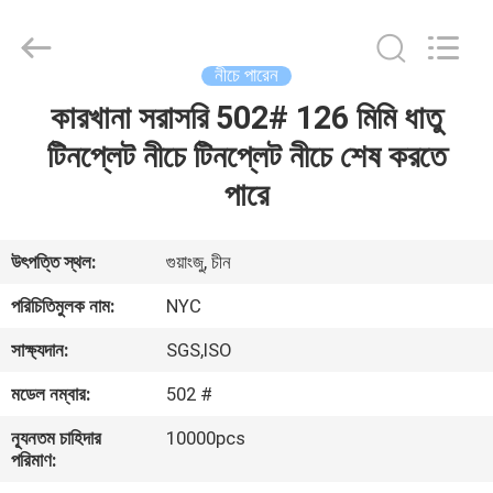
Products
Co.,Ltd..
All
Rights
Reserved.
নীচে পারেন
Developed
by
কারখানা সরাসরি 502# 126 মিমি ধাতু
বাড়ি
ECER
টিনপ্লেট নীচে টিনপ্লেট নীচে শেষ করতে
পণ্য
পারে
আমাদের
উৎপত্তি স্থল:
গুয়াংজু, চীন
সম্পর্কে
পরিচিতিমুলক নাম:
NYC
সাক্ষ্যদান:
SGS,ISO
কারখানা
মডেল নম্বার:
502 #
ভ্রমণ
ন্যূনতম চাহিদার
10000pcs
পরিমাণ:
মান