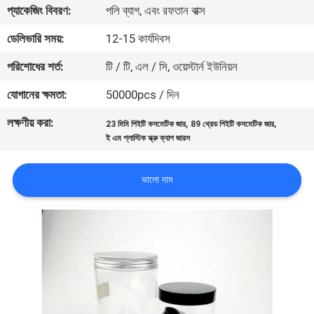
প্যাকেজিং বিবরণ:
পলি ব্যাগ, এবং রফতান বাক্স
নিয়ন্ত্রণ
ডেলিভারি সময়:
12-15 কার্যদিবস
যোগাযোগ
পরিশোধের শর্ত:
টি / টি, এল / সি, ওয়েস্টার্ন ইউনিয়ন
করুন
যোগানের ক্ষমতা:
50000pcs / দিন
লক্ষণীয় করা:
,
,
23 মিমি পিইটি কসমেটিক জার
89 থ্রেড পিইটি কসমেটিক জার
খবর
ই এম প্লাস্টিক স্ক্রু ক্যাপ জারস
কেস
ভালো দাম
সাইট
ম্যাপ
PRIVACY