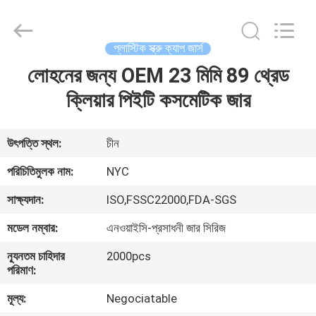
Newyichen
Packaging
Products
Co.,Ltd..
All
প্লাস্টিক স্ক্রু ক্যাপ জার্স
Rights
Reserved.
Developed
লোহনের জন্য OEM 23 মিমি 89 থ্রেড
বাড়ি
by
ECER
ক্লিয়ার পিইটি কসমেটিক জার
পণ্য
উৎপত্তি স্থল:
চীন
আমাদের
পরিচিতিমুলক নাম:
NYC
সম্পর্কে
সাক্ষ্যদান:
ISO,FSSC22000,FDA-SGS
মডেল নম্বার:
এনওয়াইসি-প্রসাধনী জার সিরিজ
কারখানা
ন্যূনতম চাহিদার
2000pcs
ভ্রমণ
পরিমাণ:
মূল্য:
Negociatable
মান