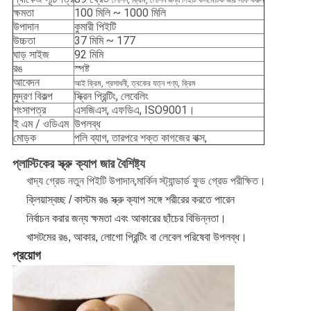
লোশন, ক্রিম, লোশন জন্য পিইটি কসমেটিক জার সাফ করুন
ক্ষমতা
100 মিলি ~ 1000 মিলি
উপাদান
কুমারী পিইটি
উচ্চতা
37 মিমি ~ 177
ঘাড় সাইজ
92 মিমি
রঙ
স্পষ্ট
আবেদন
আই ক্রিম, প্রসাধনী, ত্বকের যত্ন পণ্য, ক্রিম
মুদ্রণ বিকল্প
স্ক্রিন প্রিন্টিং, লেবেলিং
শংসাপত্র
এসজিএস, এফডিএ, ISO9001।
ই এম / ওডিএম
উপলব্ধ
মোড়ক
পলি ব্যাগ, তারপরে শক্ত কাগজের বাক্স,
প্লাস্টিকের স্ক্রু ক্যাপ জার বৈশিষ্ট্য
খাদ্য গ্রেড নতুন পিইটি উপাদান,
মার্কিন স্ট্যান্ডার্ড ফুড গ্রেড পরীক্ষিত।
ক্লিয়া
স্বচ্ছ / কাস্টম রঙ স্ক্রু ক্যাপ সঙ্গে শরীরের করতে পারেন
নির্বাচন করার জন্য ক্ষমতা এবং আকারের ছাঁচের বিভিন্নতা।
খাস
টমের রঙ, আকার, লোগো প্রিন্টিং বা লেবেল পরিষেবা উপলব্ধ।
প্রয়োগ