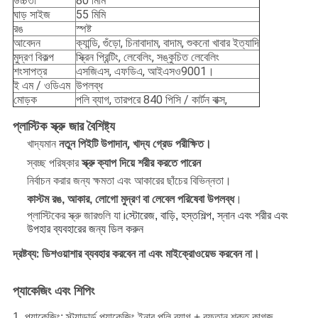
উচ্চতা
80 মিমি
ঘাড় সাইজ
55 মিমি
রঙ
স্পষ্ট
আবেদন
ক্যান্ডি, গুঁড়ো, চিনাবাদাম, বাদাম, শুকনো খাবার ইত্যাদি
মুদ্রণ বিকল্প
স্ক্রিন প্রিন্টিং, লেবেলিং, সঙ্কুচিত লেবেলিং
শংসাপত্র
এসজিএস, এফডিএ, আইএসও9001।
ই এম / ওডিএম
উপলব্ধ
মোড়ক
পলি ব্যাগ, তারপরে 840 পিসি / কার্টন বাক্স,
প্লাস্টিক স্ক্রু জার বৈশিষ্ট্য
খাদ্যমান
নতুন পিইটি উপাদান, খাদ্য গ্রেড পরীক্ষিত।
স্বচ্ছ পরিষ্কার
স্ক্রু ক্যাপ দিয়ে শরীর করতে পারেন
নির্বাচন করার জন্য ক্ষমতা এবং আকারের ছাঁচের বিভিন্নতা।
কাস্টম রঙ, আকার, লোগো মুদ্রণ বা লেবেল পরিষেবা উপলব্ধ
।
প্লাস্টিকের স্ক্রু জারগুলি যা i
স্টোরেজ, বাড়ি, হস্তশিল্প, স্নান এবং শরীর এবং
উপহার ব্যবহারের জন্য ডিল করুন
দ্রষ্টব্য: ডিশওয়াশার ব্যবহার করবেন না এবং মাইক্রোওয়েভ করবেন না।
প্যাকেজিং এবং শিপিং
1. প্যাকেজিং: স্ট্যান্ডার্ড প্যাকেজিং ইনার পলি ব্যাগ + রফতান শক্ত কাগজ