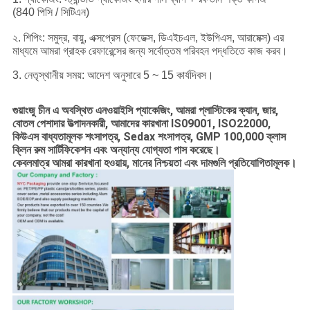
(840 পিসি / সিটিএন)
২. শিপিং: সমুদ্র, বায়ু, এক্সপ্রেস (ফেডেক্স, ডিএইচএল, ইউপিএস, আরামেক্স) এর
মাধ্যমে আমরা গ্রাহক রেফারেন্সের জন্য সর্বোত্তম পরিবহন পদ্ধতিতে কাজ করব।
3. নেতৃস্থানীয় সময়: আদেশ অনুসারে 5 ~ 15 কার্যদিবস।
গুয়াংজু চীন এ অবস্থিত এনওয়াইসি প্যাকেজিং, আমরা প্লাস্টিকের ক্যান, জার,
বোতল পেশাদার উত্পাদনকারী, আমাদের কারখানা IS09001, ISO22000,
কিউএস বাধ্যতামূলক শংসাপত্র, Sedax শংসাপত্র, GMP 100,000 ক্লাস
ক্লিন রুম সার্টিফিকেশন এবং অন্যান্য যোগ্যতা পাস করেছে।
কেবলমাত্র আমরা কারখানা হওয়ায়, মানের নিশ্চয়তা এবং দামগুলি প্রতিযোগিতামূলক।