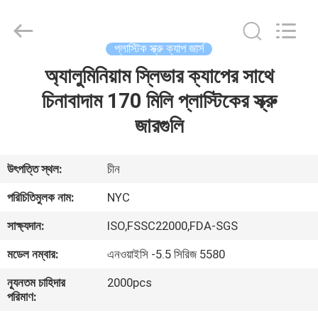
Newyichen
Packaging
Products
Co.,Ltd..
All
প্লাস্টিক স্ক্রু ক্যাপ জার্স
Rights
Reserved.
Developed
অ্যালুমিনিয়াম স্লিভার ক্যাপের সাথে
বাড়ি
by
ECER
চিনাবাদাম 170 মিলি প্লাস্টিকের স্ক্রু
পণ্য
জারগুলি
আমাদের
উৎপত্তি স্থল:
চীন
সম্পর্কে
পরিচিতিমুলক নাম:
NYC
সাক্ষ্যদান:
ISO,FSSC22000,FDA-SGS
কারখানা
মডেল নম্বার:
এনওয়াইসি -5.5 সিরিজ 5580
ভ্রমণ
ন্যূনতম চাহিদার
2000pcs
পরিমাণ:
মান