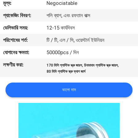
মূল্য:
Negociatable
নিয়ন্ত্রণ
প্যাকেজিং বিবরণ:
পলি ব্যাগ, এবং রফতান বাক্স
যোগাযোগ
ডেলিভারি সময়:
12-15 কার্যদিবস
করুন
পরিশোধের শর্ত:
টি / টি, এল / সি, ওয়েস্টার্ন ইউনিয়ন
যোগানের ক্ষমতা:
50000pcs / দিন
খবর
লক্ষণীয় করা:
,
,
170 মিলি প্লাস্টিক স্ক্রু জারস
চিনাবাদাম প্লাস্টিক স্ক্রু জারস
80 মিমি প্লাস্টিক স্ক্রু ক্যাপ জার্স
কেস
ভালো দাম
সাইট
ম্যাপ
PRIVACY