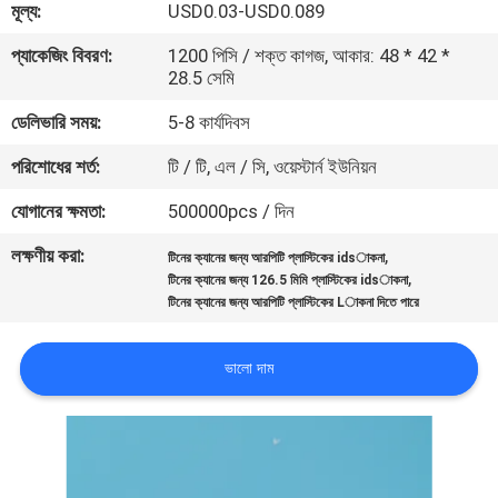
মূল্য:
USD0.03-USD0.089
নিয়ন্ত্রণ
প্যাকেজিং বিবরণ:
1200 পিসি / শক্ত কাগজ, আকার: 48 * 42 *
28.5 সেমি
যোগাযোগ
ডেলিভারি সময়:
5-8 কার্যদিবস
করুন
পরিশোধের শর্ত:
টি / টি, এল / সি, ওয়েস্টার্ন ইউনিয়ন
খবর
যোগানের ক্ষমতা:
500000pcs / দিন
লক্ষণীয় করা:
,
টিনের ক্যানের জন্য আরপিটি প্লাস্টিকের idsাকনা
কেস
,
টিনের ক্যানের জন্য 126.5 মিমি প্লাস্টিকের idsাকনা
টিনের ক্যানের জন্য আরপিটি প্লাস্টিকের Lাকনা দিতে পারে
সাইট
ভালো দাম
ম্যাপ
PRIVACY