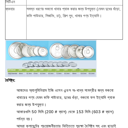
সিটিএন
ব্যবহার
সমস্ত ধরণের শুকনো খাবার প্যাক করার জন্য উপযুক্ত (যেমন দুধের গুঁড়ো,
কফি পাউডার, সিজনিং, চা), শিল্প লুব, খামার পণ্য ইত্যাদি।
বৈশিষ্ট্য:
আমাদের অ্যালুমিনিয়াম ইজি ওপেন এন্ডস অ-খাদ্য সামগ্রীর জন্য শুকনো
খাবারের পণ্য যেমন কফি পাউডার, দুধের গুঁড়া, শুকনো ফল ইত্যাদি প্যাক
করার জন্য উপযুক্ত।
আকারগুলি 50 মিমি (200 # ব্যাস) থেকে 153 মিমি (603 # ব্যাস)
পর্যন্ত হয়।
আমরা ক্লায়েন্টের প্রয়োজনীয়তার ভিত্তিতে সুরক্ষা বৈশিষ্ট্য সহ এবং ছাড়াই