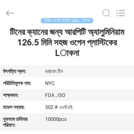
Newyichen
Packaging
Products
Co.,Ltd..
All
ইজি ওপেন ক্যান idsাকনা
Rights
Reserved.
Developed
টিনের ক্যানের জন্য আরপিটি অ্যালুমিনিয়াম
বাড়ি
by
ECER
126.5 মিমি সহজ ওপেন প্লাস্টিকের
পণ্য
Lাকনা
আমাদের
উৎপত্তি স্থল:
গুয়াংডং চীন
সম্পর্কে
পরিচিতিমুলক নাম:
NYC
সাক্ষ্যদান:
FDA , ISO
কারখানা
মডেল নম্বার:
502 # এওইওই
ভ্রমণ
ন্যূনতম চাহিদার
10000pcs
পরিমাণ:
মান