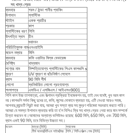
সহ খাদ্য গ্রেড
ব্যবহার
গরম / ঠান্ডা পানীয় প্যাকিং
উপাদান
প্লাস্টিক
স্টাইল
একক প্রাচীর
প্রকার
কাপ
প্লাস্টিকের ধরণ
পিপি
উৎপত্তি স্থল
চীন
গুয়াংডং
পরিচিতিমুলক নাম
এনওয়াইসি
মডেল নম্বার
মিলি
ব্যবহার
কফি ওয়াটার মিল্ক বেভারেজ
বৈশিষ্ট্য
খাদ্যমান
পণ্যের নাম
নিষ্পত্তিযোগ্য প্লাস্টিকের পিএস কাপগুলি s
মুদ্রণ
UV মুদ্রণ বা ছাঁচনির্মাণ লেবেলে
ব্যাস
90 মিমি শীর্ষ
লোগো
স্বনির্ধারিত লোগো গ্রহণযোগ্য
শংসাপত্র
এফডিএ / এসজিএস / আইএসও9001
পিপি কাপ উচ্চ তাপমাত্রা, এবং উত্পাদন প্রক্রিয়া ইনজেকশন হয়, তাই বেধ যথেষ্ট, খুব নরম কাপ
নয়।কাপগুলি সর্বদা কিছু দুধের চা, কফি, জুসের দোকানে ব্যবহৃত হয়, এটি নেওয়া আরও সহজ,
আপনার ব্র্যান্ডটি প্রিন্ট করা যায়, আমরা খুব সস্তা ব্যয় সহ মুদ্রণ পরিষেবা সরবরাহ করতে পারি।
আমরা যে সমস্ত উপাদান ব্যবহার করি তা হ'ল বিপিএ ফ্রি সহ খাদ্য গ্রেড।দয়া করে মান সম্পর্কে
চিন্তা করবেন না।আমাদের অন্যান্য ভলিউমও রয়েছে: 600 মিলি, 650 মিলি, এবং 700 মিলি,
ব্যাস একই 90 মিমি, তবে বিভিন্ন উচ্চতা সহ।
মডেল
মাত্রা (মিমি)
প্যাকেজ
শীর্ষ আকার
বিটিএম সাইজ
উচ্চ
পিসি / সিটিএন
বক্স গেজ (মিমি)