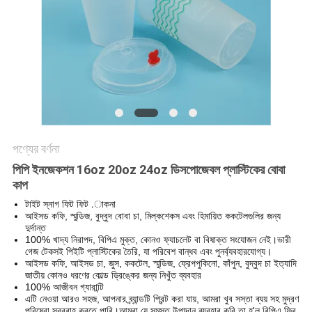
POLICY
পণ্যের বর্ণনা
পিপি ইনজেকশন 16oz 20oz 24oz ডিসপোজেবল প্লাস্টিকের বোবা
কাপ
টাইট স্নাগ ফিট ফিট .াকনা
আইসড কফি, স্মুডিজ, বুদ্বুদ বোবা চা, মিল্কশেকস এবং হিমায়িত ককটেলগুলির জন্য
দুর্দান্ত
100% খাদ্য নিরাপদ, বিপিএ মুক্ত, কোনও ফ্যাচলেট বা বিষাক্ত সংযোজন নেই।ভারী
গেজ টেকসই পিইটি প্লাস্টিকের তৈরি, যা পরিবেশ বান্ধব এবং পুনর্ব্যবহারযোগ্য।
আইসড কফি, আইসড চা, জুস, ককটেল, স্মুডিজ, ফ্রেপপুকিনো, কাঁপুন, বুদ্বুদ চা ইত্যাদি
জাতীয় কোনও ধরণের কোল্ড ড্রিঙ্কের জন্য নিখুঁত ব্যবহার
100% আজীবন গ্যারান্টি
এটি নেওয়া আরও সহজ, আপনার ব্র্যান্ডটি প্রিন্ট করা যায়, আমরা খুব সস্তা ব্যয় সহ মুদ্রণ
পরিষেবা সরবরাহ করতে পারি।আমরা যে সমস্ত উপাদান ব্যবহার করি তা হ'ল বিপিএ ফ্রি