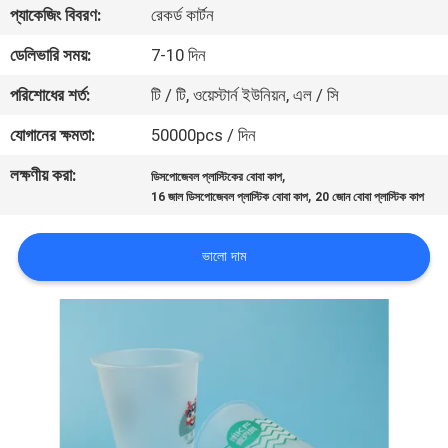
প্যাকেজিং বিবরণ:
রেকর্ড কার্টন
নিয়ন্ত্রণ
ডেলিভারি সময়:
7-10 দিন
যোগাযোগ
পরিশোধের শর্ত:
টি / টি, ওয়েস্টার্ন ইউনিয়ন, এল / সি
করুন
যোগানের ক্ষমতা:
50000pcs / দিন
লক্ষণীয় করা:
,
ডিসপোজেবল প্লাস্টিকের বোবা কাপ
খবর
,
16 জাল ডিসপোজেবল প্লাস্টিক বোবা কাপ
20 জোন বোবা প্লাস্টিক কাপ
কেস
ভালো দাম
সাইট
ম্যাপ
PRIVACY