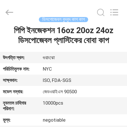
Newyichen
Packaging
Products
Co.,Ltd..
All
ডিসপোজেবল বুদবুদ কাপ কাপ
Rights
Reserved.
Developed
পিপি ইনজেকশন 16oz 20oz 24oz
বাড়ি
by
ECER
ডিসপোজেবল প্লাস্টিকের বোবা কাপ
পণ্য
উৎপত্তি স্থল:
গুয়াংঝো
আমাদের
পরিচিতিমুলক নাম:
NYC
সম্পর্কে
সাক্ষ্যদান:
ISO, FDA-SGS
মডেল নম্বার:
জেডওয়াইএস 90500
কারখানা
ন্যূনতম চাহিদার
10000pcs
ভ্রমণ
পরিমাণ:
মূল্য:
negotiable
মান