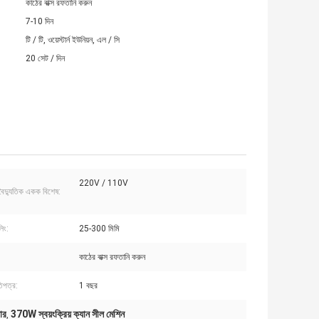
কাঠের বাক্স রফতানি করুন
7-10 দিন
টি / টি, ওয়েস্টার্ন ইউনিয়ন, এল / সি
20 সেট / দিন
220V / 110V
 বৈদ্যুতিক একক বিশেষ:
লিং:
25-300 মিমি
কাঠের বাক্স রফতানি করুন
তিপত্র:
1 বছর
ার
370W স্বয়ংক্রিয় ক্যান সীল মেশিন
,