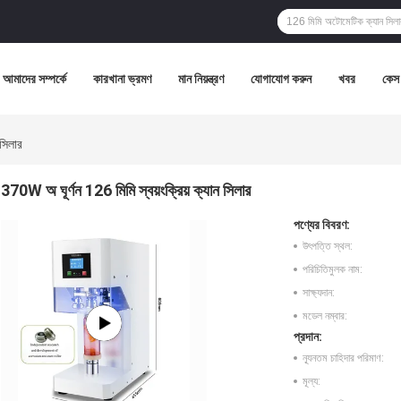
আমাদের সম্পর্কে
কারখানা ভ্রমণ
মান নিয়ন্ত্রণ
যোগাযোগ করুন
খবর
কেস
 সিলার
370W অ ঘূর্ণন 126 মিমি স্বয়ংক্রিয় ক্যান সিলার
পণ্যের বিবরণ:
উৎপত্তি স্থল:
পরিচিতিমুলক নাম:
সাক্ষ্যদান:
মডেল নম্বার:
প্রদান:
ন্যূনতম চাহিদার পরিমাণ:
মূল্য: