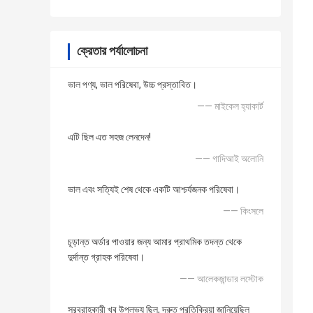
ক্রেতার পর্যালোচনা
ভাল পণ্য, ভাল পরিষেবা, উচ্চ প্রস্তাবিত।
—— মাইকেল হ্যাকার্ট
এটি ছিল এত সহজ লেনদেন!
—— গাদিআই অলোনি
ভাল এবং সত্যিই শেষ থেকে একটি আশ্চর্যজনক পরিষেবা।
—— কিংসলে
চূড়ান্ত অর্ডার পাওয়ার জন্য আমার প্রাথমিক তদন্ত থেকে
দুর্দান্ত গ্রাহক পরিষেবা।
—— আলেকজান্ডার লস্টোক
সরবরাহকারী খুব উপলভ্য ছিল, দ্রুত প্রতিক্রিয়া জানিয়েছিল