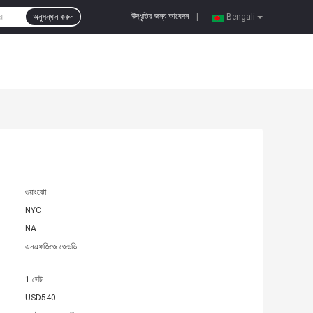
উদ্ধৃতির জন্য আবেদন
অনুসন্ধান করুন
|
Bengali
গুয়াংঝো
NYC
NA
এনএফজিজে-জেডডি
1 সেট
USD540